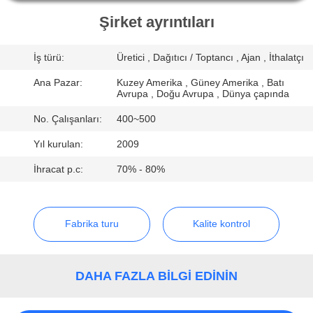
KONTROL
Şirket ayrıntıları
BIZE
İş türü:
Üretici , Dağıtıcı / Toptancı , Ajan , İthalatçı
ULAŞIN
Ana Pazar:
Kuzey Amerika , Güney Amerika , Batı
Avrupa , Doğu Avrupa , Dünya çapında
BIR
No. Çalışanları:
400~500
TEKLIF
Yıl kurulan:
2009
ISTEĞI
İhracat p.c:
70% - 80%
SITE
Fabrika turu
Kalite kontrol
HARITASI
PRIVACY
DAHA FAZLA BILGI EDININ
POLICY