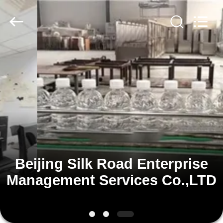
Silk
Road
Enterprise
Management
Services
Co.,LTD.
All
Rights
EV
Reserved.
ÜRÜN:%
S
HAKKIMIZDA
FABRIKA
Beijing Silk Road Enterprise
TURU
Management Services Co.,LTD
KALITE