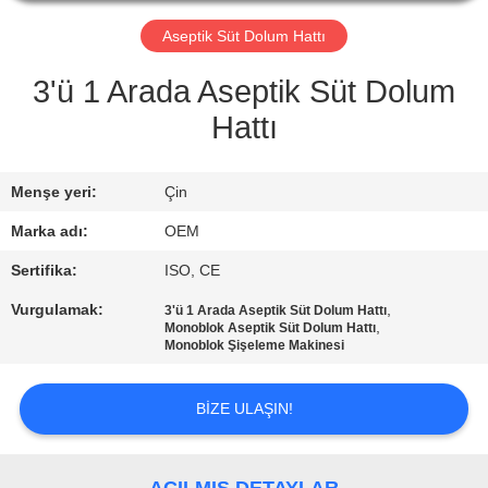
KONTROL
Aseptik Süt Dolum Hattı
BIZE
3'ü 1 Arada Aseptik Süt Dolum
ULAŞIN
Hattı
BIR
Menşe yeri:
Çin
TEKLIF
Marka adı:
OEM
ISTEĞI
Sertifika:
ISO, CE
Vurgulamak:
,
3'ü 1 Arada Aseptik Süt Dolum Hattı
SITE
,
Monoblok Aseptik Süt Dolum Hattı
Monoblok Şişeleme Makinesi
HARITASI
BIZE ULAŞIN!
PRIVACY
POLICY